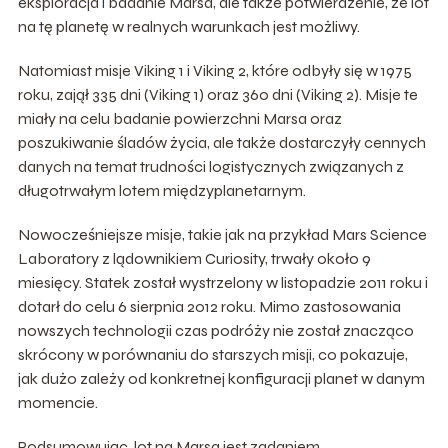
eksploracja i badanie Marsa, ale także potwierdzenie, że lot
na tę planetę w realnych warunkach jest możliwy.
Natomiast misje Viking 1 i Viking 2, które odbyły się w 1975
roku, zajął 335 dni (Viking 1) oraz 360 dni (Viking 2). Misje te
miały na celu badanie powierzchni Marsa oraz
poszukiwanie śladów życia, ale także dostarczyły cennych
danych na temat trudności logistycznych związanych z
długotrwałym lotem międzyplanetarnym.
Nowocześniejsze misje, takie jak na przykład Mars Science
Laboratory z lądownikiem Curiosity, trwały około 9
miesięcy. Statek został wystrzelony w listopadzie 2011 roku i
dotarł do celu 6 sierpnia 2012 roku. Mimo zastosowania
nowszych technologii czas podróży nie został znacząco
skrócony w porównaniu do starszych misji, co pokazuje,
jak dużo zależy od konkretnej konfiguracji planet w danym
momencie.
Podsumowując, lot na Marsa jest zadaniem