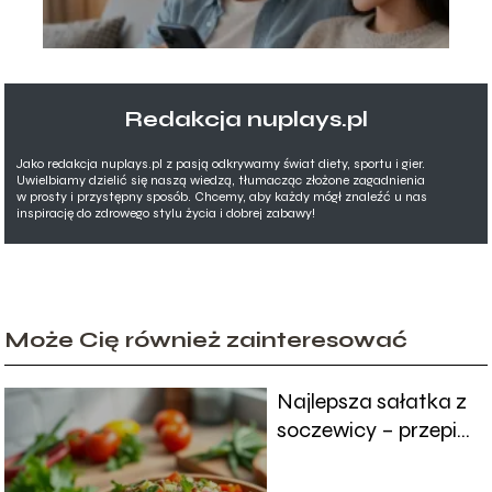
Redakcja nuplays.pl
Jako redakcja nuplays.pl z pasją odkrywamy świat diety, sportu i gier.
Uwielbiamy dzielić się naszą wiedzą, tłumacząc złożone zagadnienia
w prosty i przystępny sposób. Chcemy, aby każdy mógł znaleźć u nas
inspirację do zdrowego stylu życia i dobrej zabawy!
Może Cię również zainteresować
Najlepsza sałatka z
soczewicy – przepis
na zdrową
przekąskę