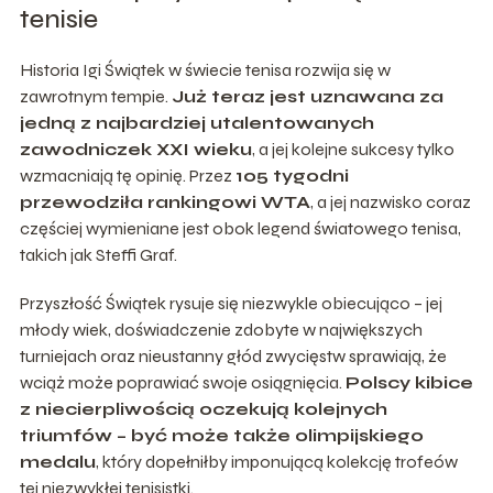
tenisie
Historia Igi Świątek w świecie tenisa rozwija się w
zawrotnym tempie.
Już teraz jest uznawana za
jedną z najbardziej utalentowanych
zawodniczek XXI wieku
, a jej kolejne sukcesy tylko
wzmacniają tę opinię. Przez
105 tygodni
przewodziła rankingowi WTA
, a jej nazwisko coraz
częściej wymieniane jest obok legend światowego tenisa,
takich jak Steffi Graf.
Przyszłość Świątek rysuje się niezwykle obiecująco – jej
młody wiek, doświadczenie zdobyte w największych
turniejach oraz nieustanny głód zwycięstw sprawiają, że
wciąż może poprawiać swoje osiągnięcia.
Polscy kibice
z niecierpliwością oczekują kolejnych
triumfów – być może także olimpijskiego
medalu
, który dopełniłby imponującą kolekcję trofeów
tej niezwykłej tenisistki.