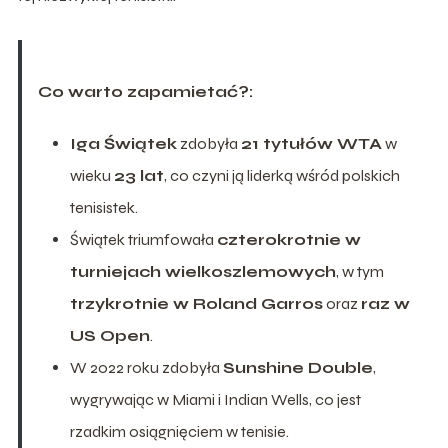
Co warto zapamietać?:
Iga Świątek
zdobyła
21 tytułów WTA
w
wieku
23 lat
, co czyni ją liderką wśród polskich
tenisistek.
Świątek triumfowała
czterokrotnie w
turniejach wielkoszlemowych
, w tym
trzykrotnie w Roland Garros
oraz
raz w
US Open
.
W 2022 roku zdobyła
Sunshine Double
,
wygrywając w Miami i Indian Wells, co jest
rzadkim osiągnięciem w tenisie.