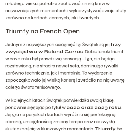
młodego wieku, potrafiła zachować zimną krew w
najważniejszych momentach i wykorzystywać swoje atuty
zarówno na kortach ziemnych, jak i twardych.
Triumfy na French Open
Jednym z największych osiągnięć Igi Świątek są jej
trzy
zwycięstwa w Roland Garros
. Debiutancki triumf
w 2020 roku był prawdziwą sensacją – Iga, nie będąc
rozstawioną, nie straciła nawet seta, dominując rywalki
zarówno technicznie, jak i mentalnie. To wydarzenie
zapoczątkowało jej wielką karierę i zwróciło na nią uwagę
całego świata tenisowego.
W kolejnych latach Świątek potwierdziła swoją klasę,
ponownie sięgając po tytuł w
2022 oraz 2023 roku
.
Jej gra na paryskich kortach wyróżnia się perfekcyjną
obroną, umiejętnością zmiany tempa oraz niezwykłą
skutecznością w kluczowych momentach.
Triumfy te