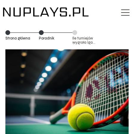
Strona główna
Poradnik
Ile turniejów
wygrała Iga
Świątek?