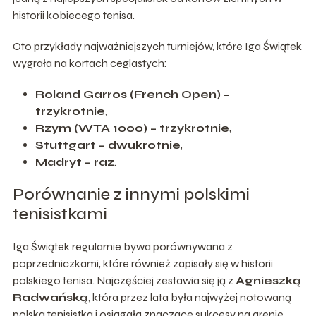
historii kobiecego tenisa.
Oto przykłady najważniejszych turniejów, które Iga Świątek
wygrała na kortach ceglastych:
Roland Garros (French Open) –
trzykrotnie
,
Rzym (WTA 1000) – trzykrotnie
,
Stuttgart – dwukrotnie
,
Madryt – raz
.
Porównanie z innymi polskimi
tenisistkami
Iga Świątek regularnie bywa porównywana z
poprzedniczkami, które również zapisały się w historii
polskiego tenisa. Najczęściej zestawia się ją z
Agnieszką
Radwańską
, która przez lata była najwyżej notowaną
polską tenisistką i osiągała znaczące sukcesy na arenie