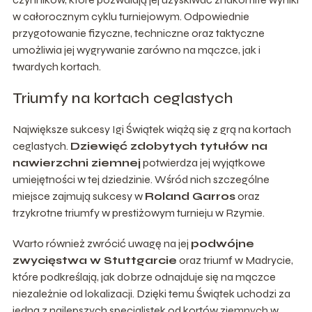
w całorocznym cyklu turniejowym. Odpowiednie
przygotowanie fizyczne, techniczne oraz taktyczne
umożliwia jej wygrywanie zarówno na mączce, jak i
twardych kortach.
Triumfy na kortach ceglastych
Największe sukcesy Igi Świątek wiążą się z grą na kortach
ceglastych.
Dziewięć zdobytych tytułów na
nawierzchni ziemnej
potwierdza jej wyjątkowe
umiejętności w tej dziedzinie. Wśród nich szczególne
miejsce zajmują sukcesy w
Roland Garros
oraz
trzykrotne triumfy w prestiżowym turnieju w Rzymie.
Warto również zwrócić uwagę na jej
podwójne
zwycięstwa w Stuttgarcie
oraz triumf w Madrycie,
które podkreślają, jak dobrze odnajduje się na mączce
niezależnie od lokalizacji. Dzięki temu Świątek uchodzi za
jedną z najlepszych specjalistek od kortów ziemnych w