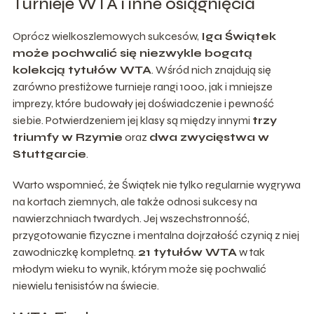
Turnieje WTA i inne osiągnięcia
Oprócz wielkoszlemowych sukcesów,
Iga Świątek
może pochwalić się niezwykle bogatą
kolekcją tytułów WTA
. Wśród nich znajdują się
zarówno prestiżowe turnieje rangi 1000, jak i mniejsze
imprezy, które budowały jej doświadczenie i pewność
siebie. Potwierdzeniem jej klasy są między innymi
trzy
triumfy w Rzymie
oraz
dwa zwycięstwa w
Stuttgarcie
.
Warto wspomnieć, że Świątek nie tylko regularnie wygrywa
na kortach ziemnych, ale także odnosi sukcesy na
nawierzchniach twardych. Jej wszechstronność,
przygotowanie fizyczne i mentalna dojrzałość czynią z niej
zawodniczkę kompletną.
21 tytułów WTA
w tak
młodym wieku to wynik, którym może się pochwalić
niewielu tenisistów na świecie.