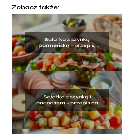
Zobacz także:
Sałatka z szynką
parmeńską – przepis,
składniki, przygotowanie
Sałatka z szynką i
ananasem – przepis na
pyszne danie!