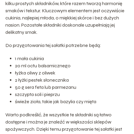
kilku prostych składników, które razem tworzą harmonię
smaków i tekstur. Kluczowym elementem jest oczywiście
cukinia, najlepiej młoda, o miękkiej skórce i bez dużych
nasion. Pozostałe składniki doskonale uzupełniają jej
delikatny smak.
Do przygotowania tej sałatki potrzebne będą:
1 mała cukinia
20 ml octu balsamicznego
łyżka oliwy z oliwek
2 łyżki pestek słonecznika
50 g sera feta lub parmezanu
szczypta soli i pieprzu
świeże zioła, takie jak bazylia czy mięta
Warto podkreślić, że wszystkie te składniki są łatwo
dostępne i można je znaleźć w większości sklepów
spożywczych. Dzięki temu przygotowanie tej sałatki jest