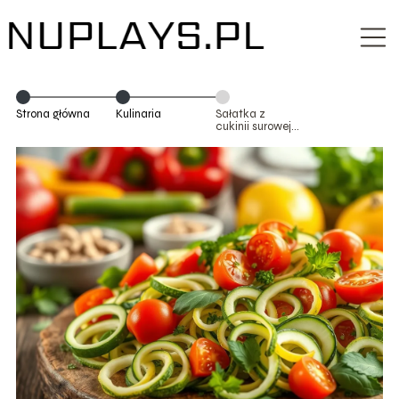
Strona główna
Kulinaria
Sałatka z
cukinii surowej –
przepis na
zdrową
przekąskę