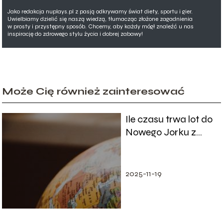
Jako redakcja nuplays.pl z pasją odkrywamy świat diety, sportu i gier.
Uwielbiamy dzielić się naszą wiedzą, tłumacząc złożone zagadnienia
w prosty i przystępny sposób. Chcemy, aby każdy mógł znaleźć u nas
inspirację do zdrowego stylu życia i dobrej zabawy!
Może Cię również zainteresować
Ile czasu trwa lot do
Nowego Jorku z
Warszawy?
2025-11-19