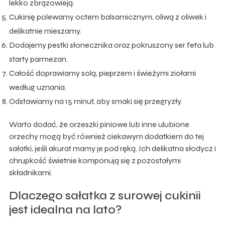
lekko zbrązowieją.
Cukinię polewamy octem balsamicznym, oliwą z oliwek i
delikatnie mieszamy.
Dodajemy pestki słonecznika oraz pokruszony ser feta lub
starty parmezan.
Całość doprawiamy solą, pieprzem i świeżymi ziołami
według uznania.
Odstawiamy na 15 minut, aby smaki się przegryzły.
Warto dodać, że orzeszki piniowe lub inne ulubione
orzechy mogą być również ciekawym dodatkiem do tej
sałatki, jeśli akurat mamy je pod ręką. Ich delikatna słodycz i
chrupkość świetnie komponują się z pozostałymi
składnikami.
Dlaczego sałatka z surowej cukinii
jest idealna na lato?