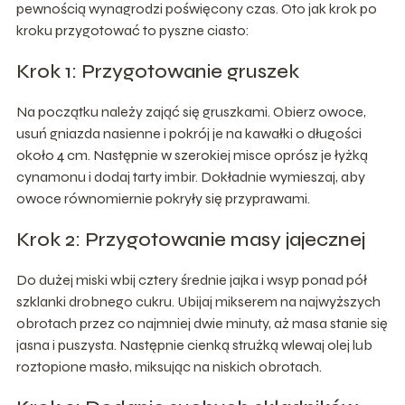
pewnością wynagrodzi poświęcony czas. Oto jak krok po
kroku przygotować to pyszne ciasto:
Krok 1: Przygotowanie gruszek
Na początku należy zająć się gruszkami. Obierz owoce,
usuń gniazda nasienne i pokrój je na kawałki o długości
około 4 cm. Następnie w szerokiej misce oprósz je łyżką
cynamonu i dodaj tarty imbir. Dokładnie wymieszaj, aby
owoce równomiernie pokryły się przyprawami.
Krok 2: Przygotowanie masy jajecznej
Do dużej miski wbij cztery średnie jajka i wsyp ponad pół
szklanki drobnego cukru. Ubijaj mikserem na najwyższych
obrotach przez co najmniej dwie minuty, aż masa stanie się
jasna i puszysta. Następnie cienką strużką wlewaj olej lub
roztopione masło, miksując na niskich obrotach.