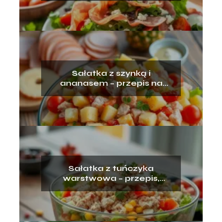
Sałatka z szynką i
ananasem – przepis na
pyszne danie!
Sałatka z tuńczyka
warstwowa – przepis,
składniki, przygotowanie