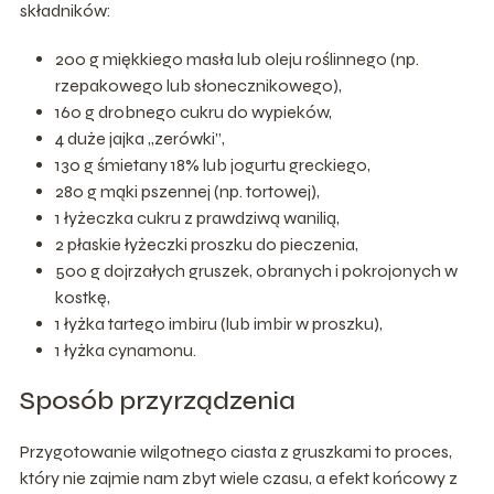
składników:
200 g miękkiego masła lub oleju roślinnego (np.
rzepakowego lub słonecznikowego),
160 g drobnego cukru do wypieków,
4 duże jajka „zerówki”,
130 g śmietany 18% lub jogurtu greckiego,
280 g mąki pszennej (np. tortowej),
1 łyżeczka cukru z prawdziwą wanilią,
2 płaskie łyżeczki proszku do pieczenia,
500 g dojrzałych gruszek, obranych i pokrojonych w
kostkę,
1 łyżka tartego imbiru (lub imbir w proszku),
1 łyżka cynamonu.
Sposób przyrządzenia
Przygotowanie wilgotnego ciasta z gruszkami to proces,
który nie zajmie nam zbyt wiele czasu, a efekt końcowy z