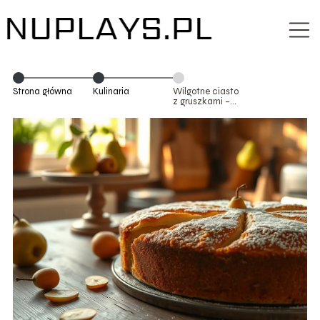
Strona główna
Kulinaria
Wilgotne ciasto
z gruszkami –
przepis na
idealny deser