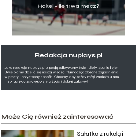
Hokej – ile trwa mecz?
Redakcja nuplays.pl
Jako redakcja nuplays.pl z pasją odkrywamy świat diety, sportu i gier.
Uwielbiamy dzielić się naszą wiedzą, tłumacząc złożone zagadnienia
w prosty i przystępny sposób. Chcemy, aby każdy mógł znaleźć u nas
inspirację do zdrowego stylu życia i dobrej zabawy!
Może Cię również zainteresować
Sałatka z rukolą i