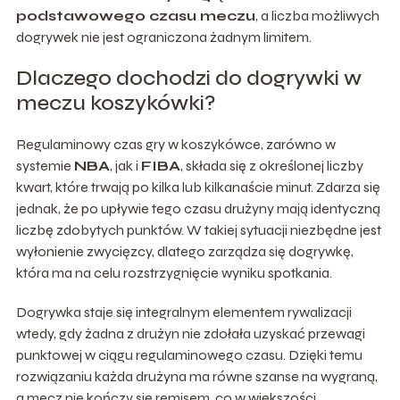
podstawowego czasu meczu
, a liczba możliwych
dogrywek nie jest ograniczona żadnym limitem.
Dlaczego dochodzi do dogrywki w
meczu koszykówki?
Regulaminowy czas gry w koszykówce, zarówno w
systemie
NBA
, jak i
FIBA
, składa się z określonej liczby
kwart, które trwają po kilka lub kilkanaście minut. Zdarza się
jednak, że po upływie tego czasu drużyny mają identyczną
liczbę zdobytych punktów. W takiej sytuacji niezbędne jest
wyłonienie zwycięzcy, dlatego zarządza się dogrywkę,
która ma na celu rozstrzygnięcie wyniku spotkania.
Dogrywka staje się integralnym elementem rywalizacji
wtedy, gdy żadna z drużyn nie zdołała uzyskać przewagi
punktowej w ciągu regulaminowego czasu. Dzięki temu
rozwiązaniu każda drużyna ma równe szanse na wygraną,
a mecz nie kończy się remisem, co w większości