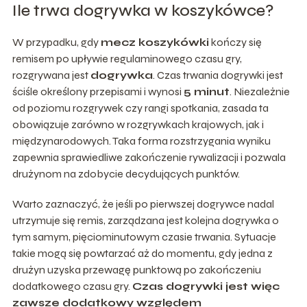
Ile trwa dogrywka w koszykówce?
W przypadku, gdy
mecz koszykówki
kończy się
remisem po upływie regulaminowego czasu gry,
rozgrywana jest
dogrywka
. Czas trwania dogrywki jest
ściśle określony przepisami i wynosi
5 minut
. Niezależnie
od poziomu rozgrywek czy rangi spotkania, zasada ta
obowiązuje zarówno w rozgrywkach krajowych, jak i
międzynarodowych. Taka forma rozstrzygania wyniku
zapewnia sprawiedliwe zakończenie rywalizacji i pozwala
drużynom na zdobycie decydujących punktów.
Warto zaznaczyć, że jeśli po pierwszej dogrywce nadal
utrzymuje się remis, zarządzana jest kolejna dogrywka o
tym samym, pięciominutowym czasie trwania. Sytuacje
takie mogą się powtarzać aż do momentu, gdy jedna z
drużyn uzyska przewagę punktową po zakończeniu
dodatkowego czasu gry.
Czas dogrywki jest więc
zawsze dodatkowy względem