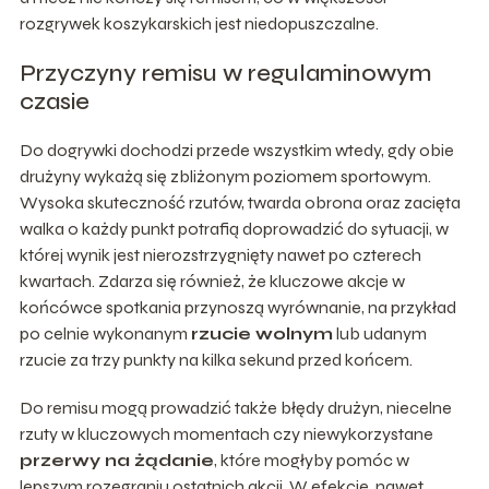
rozgrywek koszykarskich jest niedopuszczalne.
Przyczyny remisu w regulaminowym
czasie
Do dogrywki dochodzi przede wszystkim wtedy, gdy obie
drużyny wykażą się zbliżonym poziomem sportowym.
Wysoka skuteczność rzutów, twarda obrona oraz zacięta
walka o każdy punkt potrafią doprowadzić do sytuacji, w
której wynik jest nierozstrzygnięty nawet po czterech
kwartach. Zdarza się również, że kluczowe akcje w
końcówce spotkania przynoszą wyrównanie, na przykład
po celnie wykonanym
rzucie wolnym
lub udanym
rzucie za trzy punkty na kilka sekund przed końcem.
Do remisu mogą prowadzić także błędy drużyn, niecelne
rzuty w kluczowych momentach czy niewykorzystane
przerwy na żądanie
, które mogłyby pomóc w
lepszym rozegraniu ostatnich akcji. W efekcie, nawet